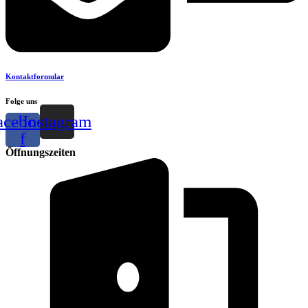
Kontaktformular
Folge uns
acebook-
Instagram
f
Öffnungszeiten