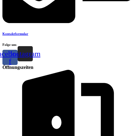
Kontaktformular
Folge uns
acebook-
Instagram
f
Öffnungszeiten