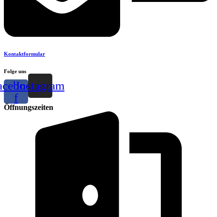
Kontaktformular
Folge uns
acebook-
Instagram
f
Öffnungszeiten